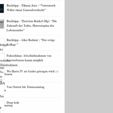
Buchtipp - Tilman Jens : “Vatermord.
Wider einen Generalverdacht”
Buchtipp - Thorsten Benkel (Hg): “Die
Zukunft des Todes. Heterotopien des
Lebensendes”
Buchtipp - Alice Bodnár : “Der ewige
Kollege ”
Fukushima: Abschiednahmen von
Verstorbenen kaum möglich
Wo Hartz IV zu Grabe getragen wird ;-)
Von Ostern bis Totensonntag
Deep hole