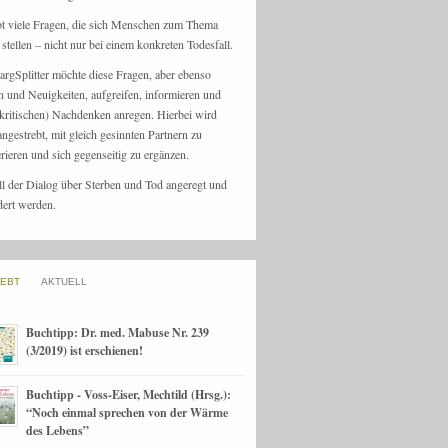
bt viele Fragen, die sich Menschen zum Thema
stellen – nicht nur bei einem konkreten Todesfall.
argSplitter möchte diese Fragen, aber ebenso
n und Neuigkeiten, aufgreifen, informieren und
kritischen) Nachdenken anregen. Hierbei wird
angestrebt, mit gleich gesinnten Partnern zu
rieren und sich gegenseitig zu ergänzen.
ll der Dialog über Sterben und Tod angeregt und
dert werden.
IEBT
AKTUELL
Buchtipp: Dr. med. Mabuse Nr. 239
(3/2019) ist erschienen!
Buchtipp - Voss-Eiser, Mechtild (Hrsg.):
“Noch einmal sprechen von der Wärme
des Lebens”