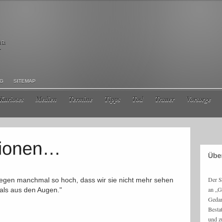
ma
r
NG
SITEMAP
Kurioses
Medien
Termine
Tipps
Tod
Trauer
Vorsorge
Der S
iegen manchmal so hoch, dass wir sie nicht mehr sehen
an „G
mals aus den Augen."
Gedan
Besta
und z