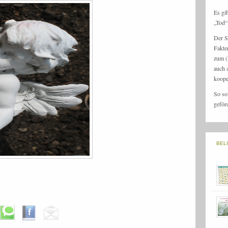
Es gi
„Tod“ 
Der S
Fakte
zum (
auch 
koope
So so
geför
BEL