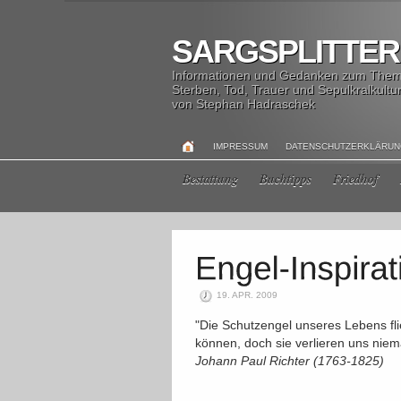
SARGSPLITTER
Informationen und Gedanken zum The
Sterben, Tod, Trauer und Sepulkralkultu
von Stephan Hadraschek
IMPRESSUM
DATENSCHUTZERKLÄRU
Bestattung
Buchtipps
Friedhof
19. APR. 2009
"Die Schutzengel unseres Lebens fl
können, doch sie verlieren uns nie
Johann Paul Richter (1763-1825)