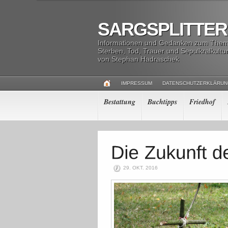
SARGSPLITTER
Informationen und Gedanken zum The
Sterben, Tod, Trauer und Sepulkralkultu
von Stephan Hadraschek
IMPRESSUM
DATENSCHUTZERKLÄRU
Bestattung
Buchtipps
Friedhof
29. OKT. 2016