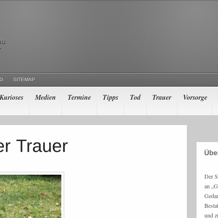
ma
r
NG
SITEMAP
Kurioses
Medien
Termine
Tipps
Tod
Trauer
Vorsorge
Der S
an „G
Gedan
Besta
und z