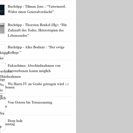
Buchtipp - Tilman Jens : “Vatermord.
Wider einen Generalverdacht”
Buchtipp - Thorsten Benkel (Hg): “Die
Zukunft des Todes. Heterotopien des
Lebensendes”
Buchtipp - Alice Bodnár : “Der ewige
Kollege ”
Fukushima: Abschiednahmen von
Verstorbenen kaum möglich
Wo Hartz IV zu Grabe getragen wird ;-)
Von Ostern bis Totensonntag
Deep hole