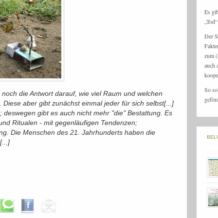
Es gi
„Tod“ 
Der S
Fakte
zum (
auch 
koope
So so
och die Antwort darauf, wie viel Raum und welchen
geför
iese aber gibt zunächst einmal jeder für sich selbst[...]
r; deswegen gibt es auch nicht mehr "die" Bestattung. Es
nd Ritualen - mit gegenläufigen Tendenzen;
ung. Die Menschen des 21. Jahrhunderts haben die
BEL
...]