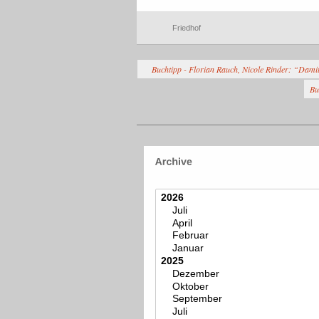
Friedhof
Buchtipp - Florian Rauch, Nicole Rinder: “Dami
Bu