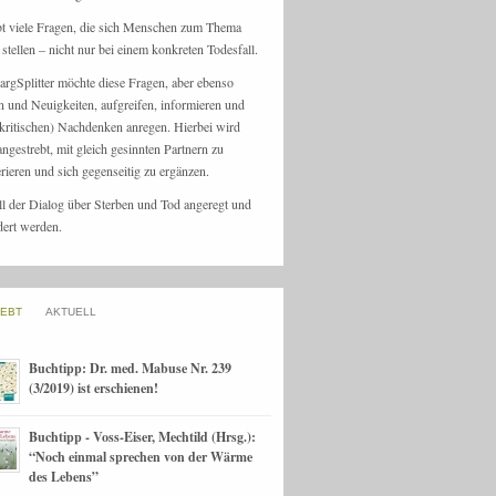
bt viele Fragen, die sich Menschen zum Thema
stellen – nicht nur bei einem konkreten Todesfall.
argSplitter möchte diese Fragen, aber ebenso
n und Neuigkeiten, aufgreifen, informieren und
kritischen) Nachdenken anregen. Hierbei wird
angestrebt, mit gleich gesinnten Partnern zu
rieren und sich gegenseitig zu ergänzen.
ll der Dialog über Sterben und Tod angeregt und
dert werden.
IEBT
AKTUELL
Buchtipp: Dr. med. Mabuse Nr. 239
(3/2019) ist erschienen!
Buchtipp - Voss-Eiser, Mechtild (Hrsg.):
“Noch einmal sprechen von der Wärme
des Lebens”