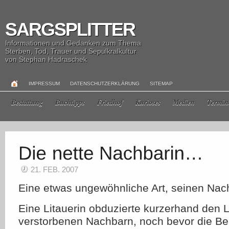
SARGSPLITTER
Informationen und Gedanken zum Thema
Sterben, Tod, Trauer und Sepulkralkultur
von Stephan Hadraschek
IMPRESSUM
DATENSCHUTZERKLÄRUNG
SITEMAP
Bestattung
Buchtipps
Friedhof
Kurioses
Medien
Termin
21. FEB. 2007
Eine etwas ungewöhnliche Art, seinen Nach
Eine Litauerin obduzierte kurzerhand den
verstorbenen Nachbarn, noch bevor die B