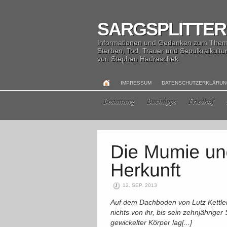
SARGSPLITTER
Informationen und Gedanken zum The
Sterben, Tod, Trauer und Sepulkralkultu
von Stephan Hadraschek
IMPRESSUM
DATENSCHUTZERKLÄRU
Bestattung
Buchtipps
Friedhof
12. SEP. 2013
Auf dem Dachboden von Lutz Kettler
nichts von ihr, bis sein zehnjähriger
gewickelter Körper lag[...]