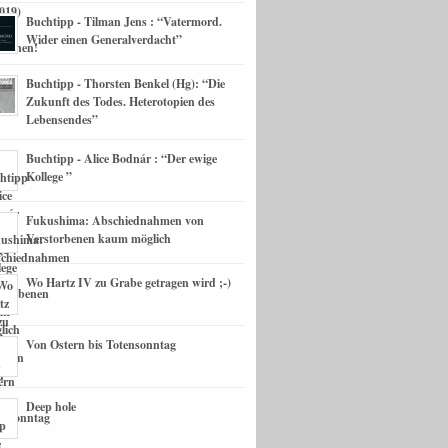
Buchtipp - Tilman Jens : “Vatermord.
Wider einen Generalverdacht”
Buchtipp - Thorsten Benkel (Hg): “Die
Zukunft des Todes. Heterotopien des
Lebensendes”
Buchtipp - Alice Bodnár : “Der ewige
Kollege ”
Fukushima: Abschiednahmen von
Verstorbenen kaum möglich
Wo Hartz IV zu Grabe getragen wird ;-)
Von Ostern bis Totensonntag
Deep hole