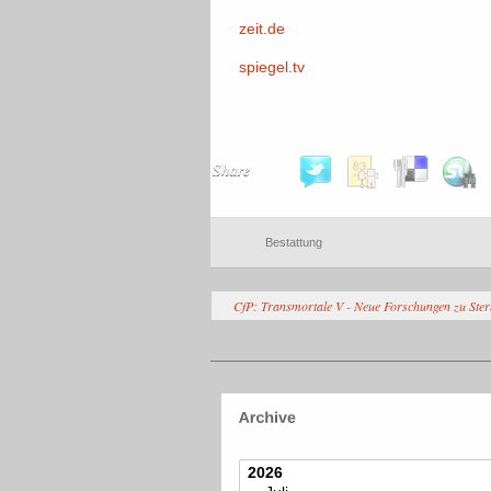
zeit.de
spiegel.tv
Share
Bestattung
CfP: Transmortale V - Neue Forschungen zu Ster