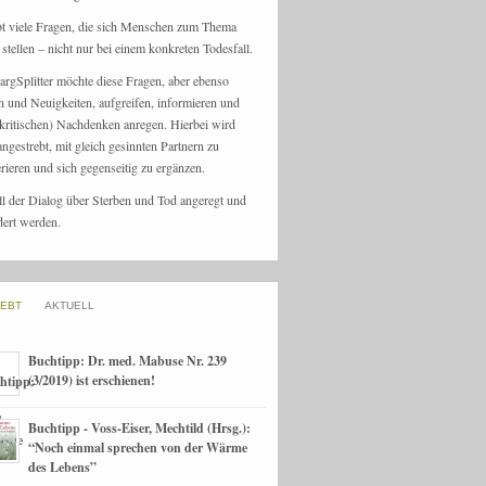
bt viele Fragen, die sich Menschen zum Thema
stellen – nicht nur bei einem konkreten Todesfall.
argSplitter möchte diese Fragen, aber ebenso
n und Neuigkeiten, aufgreifen, informieren und
kritischen) Nachdenken anregen. Hierbei wird
angestrebt, mit gleich gesinnten Partnern zu
rieren und sich gegenseitig zu ergänzen.
ll der Dialog über Sterben und Tod angeregt und
dert werden.
IEBT
AKTUELL
Buchtipp: Dr. med. Mabuse Nr. 239
(3/2019) ist erschienen!
Buchtipp - Voss-Eiser, Mechtild (Hrsg.):
“Noch einmal sprechen von der Wärme
des Lebens”