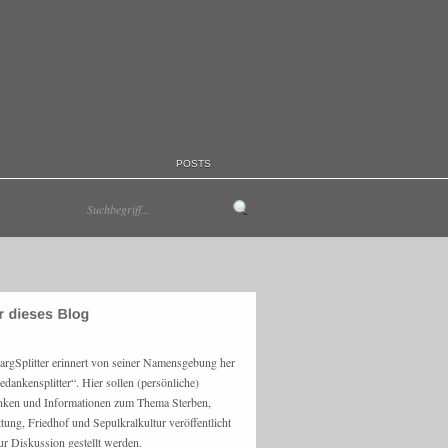
POSTS
argSplitter erinnert von seiner Namensgebung her
edankensplitter“. Hier sollen (persönliche)
ken und Informationen zum Thema Sterben,
ttung, Friedhof und Sepulkralkultur veröffentlicht
ur Diskussion gestellt werden.