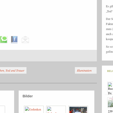
Es gi
„Tod“ 
Der S
Fakte
zum (
auch 
koope
So so
geför
ben, Tod und Trauer
Illumination
BEL