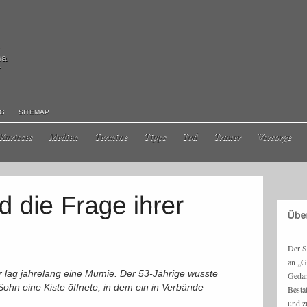
ma
r
NG
SITEMAP
Kurioses
Medien
Termine
Tipps
Tod
Trauer
Vorsorge
Der S
an „G
 lag jahrelang eine Mumie. Der 53-Jährige wusste
Gedan
 Sohn eine Kiste öffnete, in dem ein in Verbände
Besta
und z