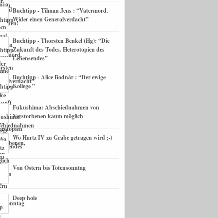
Buchtipp - Tilman Jens : “Vatermord.
Wider einen Generalverdacht”
Buchtipp - Thorsten Benkel (Hg): “Die
Zukunft des Todes. Heterotopien des
Lebensendes”
Buchtipp - Alice Bodnár : “Der ewige
Kollege ”
Fukushima: Abschiednahmen von
Verstorbenen kaum möglich
Wo Hartz IV zu Grabe getragen wird ;-)
Von Ostern bis Totensonntag
Deep hole