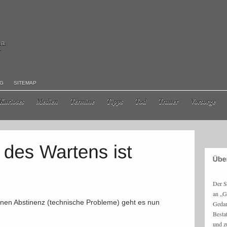
ma
r
NG
SITEMAP
Kurioses
Medien
Termine
Tipps
Tod
Trauer
Vorsorge
Der S
an „G
en Abstinenz (technische Probleme) geht es nun
Gedan
Besta
und z