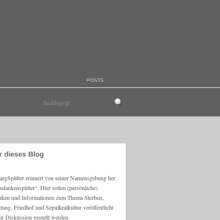
POSTS
argSplitter erinnert von seiner Namensgebung her
edankensplitter“. Hier sollen (persönliche)
ken und Informationen zum Thema Sterben,
ttung, Friedhof und Sepulkralkultur veröffentlicht
ur Diskussion gestellt werden.