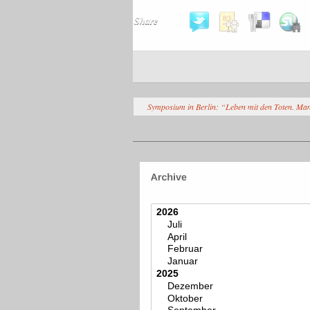
Share
Symposium in Berlin: “Leben mit den Toten. Mani