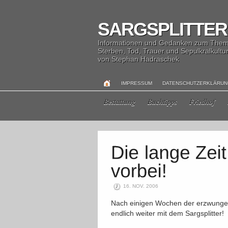
SARGSPLITTER
Informationen und Gedanken zum The
Sterben, Tod, Trauer und Sepulkralkultu
von Stephan Hadraschek
IMPRESSUM
DATENSCHUTZERKLÄRU
Bestattung
Buchtipps
Friedhof
16. NOV. 2006
Nach einigen Wochen der erzwungen
endlich weiter mit dem Sargsplitter!