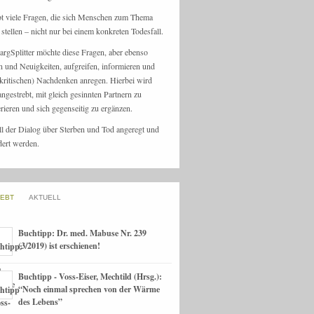
bt viele Fragen, die sich Menschen zum Thema
stellen – nicht nur bei einem konkreten Todesfall.
argSplitter möchte diese Fragen, aber ebenso
n und Neuigkeiten, aufgreifen, informieren und
kritischen) Nachdenken anregen. Hierbei wird
angestrebt, mit gleich gesinnten Partnern zu
rieren und sich gegenseitig zu ergänzen.
ll der Dialog über Sterben und Tod angeregt und
dert werden.
IEBT
AKTUELL
Buchtipp: Dr. med. Mabuse Nr. 239
(3/2019) ist erschienen!
Buchtipp - Voss-Eiser, Mechtild (Hrsg.):
“Noch einmal sprechen von der Wärme
des Lebens”