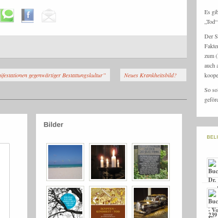
Es gi
„Tod“ 
Der S
Fakte
zum (
auch 
festationen gegenwärtiger Bestattungskultur”
Neues Krankheitsbild?
koope
So so
geför
BEL