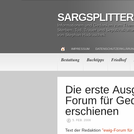
SARGSPLITTER
Informationen und Gedanken zum The
Sterben, Tod, Trauer und Sepulkralkultu
von Stephan Hadraschek
IMPRESSUM
DATENSCHUTZERKLÄRU
Bestattung
Buchtipps
Friedhof
5. FEB. 2006
Text der Redaktion
"ewig-Forum für