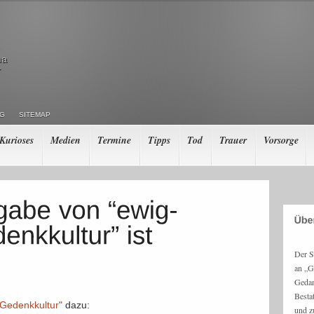
ma
r
NG
SITEMAP
Kurioses
Medien
Termine
Tipps
Tod
Trauer
Vorsorge
Der S
an „G
Gedan
Besta
 Gedenkkultur"
dazu:
und z