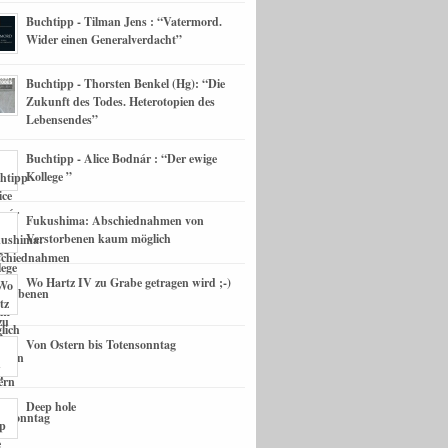
Buchtipp - Tilman Jens : “Vatermord.
Wider einen Generalverdacht”
Buchtipp - Thorsten Benkel (Hg): “Die
Zukunft des Todes. Heterotopien des
Lebensendes”
Buchtipp - Alice Bodnár : “Der ewige
Kollege ”
Fukushima: Abschiednahmen von
Verstorbenen kaum möglich
Wo Hartz IV zu Grabe getragen wird ;-)
Von Ostern bis Totensonntag
Deep hole