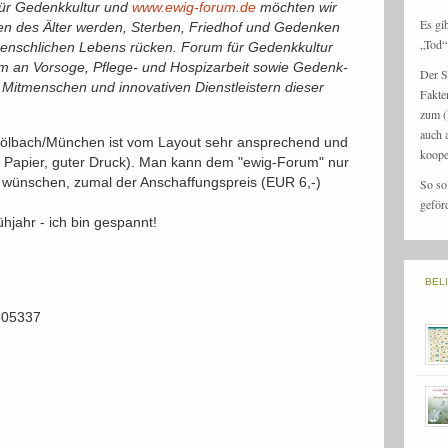
 für Gedenkkultur und
www.ewig-forum.de
möchten wir
Es gi
en des Älter werden, Sterben, Friedhof und Gedenken
„Tod“ 
menschlichen Lebens rücken. Forum für Gedenkkultur
dem an Vorsoge, Pflege- und Hospizarbeit sowie Gedenk-
Der S
n Mitmenschen und innovativen Dienstleistern dieser
Fakte
zum (
auch 
 Fölbach/München ist vom Layout sehr ansprechend und
koope
s Papier, guter Druck). Man kann dem "ewig-Forum" nur
n wünschen, zumal der Anschaffungspreis (EUR 6,-)
So so
geför
hjahr - ich bin gespannt!
BEL
 505337