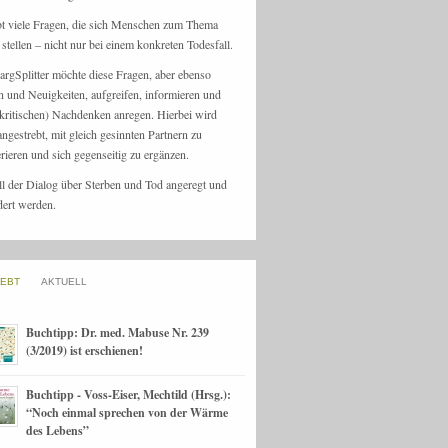
bt viele Fragen, die sich Menschen zum Thema
stellen – nicht nur bei einem konkreten Todesfall.
argSplitter möchte diese Fragen, aber ebenso
n und Neuigkeiten, aufgreifen, informieren und
kritischen) Nachdenken anregen. Hierbei wird
angestrebt, mit gleich gesinnten Partnern zu
rieren und sich gegenseitig zu ergänzen.
ll der Dialog über Sterben und Tod angeregt und
dert werden.
IEBT
AKTUELL
Buchtipp: Dr. med. Mabuse Nr. 239
(3/2019) ist erschienen!
Buchtipp - Voss-Eiser, Mechtild (Hrsg.):
“Noch einmal sprechen von der Wärme
des Lebens”