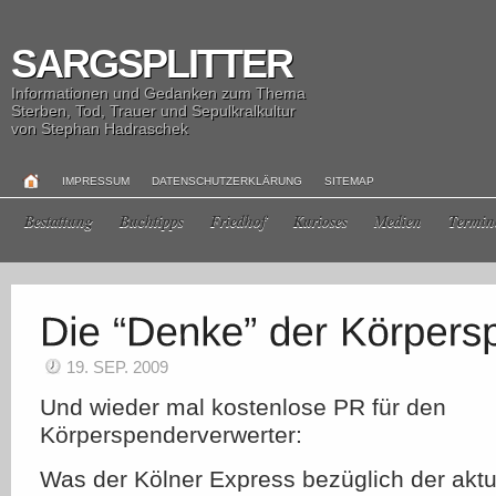
SARGSPLITTER
Informationen und Gedanken zum Thema
Sterben, Tod, Trauer und Sepulkralkultur
von Stephan Hadraschek
IMPRESSUM
DATENSCHUTZERKLÄRUNG
SITEMAP
Bestattung
Buchtipps
Friedhof
Kurioses
Medien
Termin
19. SEP. 2009
Und wieder mal kostenlose PR für den
Körperspenderverwerter:
Was der Kölner Express bezüglich der aktu