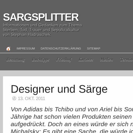
SARGSPLITTER
Informationen und Gedanken zum Thema
Sterben, Tod, Trauer und Sepulkralkultur
von Stephan Hadraschek
IMPRESSUM
DATENSCHUTZERKLÄRUNG
SITEMAP
Bestattung
Buchtipps
Friedhof
Kurioses
Medien
Termin
13. OKT. 2011
Von Adidas bis Tchibo und von Ariel bis So
Jährige hat schon vielen Produkten seine
aufgedrückt. Doch an eines würde er sich 
Michalsky: Es gibt eine Sache, die würde 