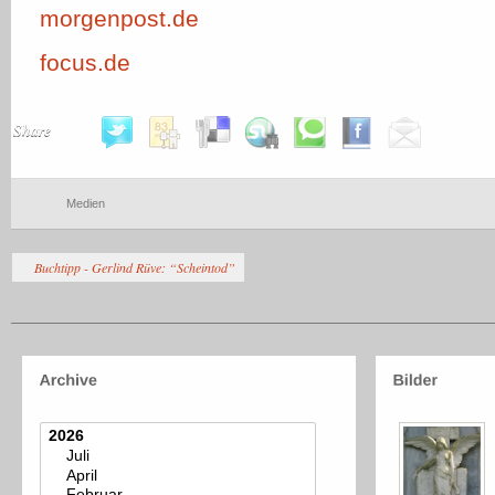
morgenpost.de
focus.de
Share
Medien
Buchtipp - Gerlind Rüve: “Scheintod”