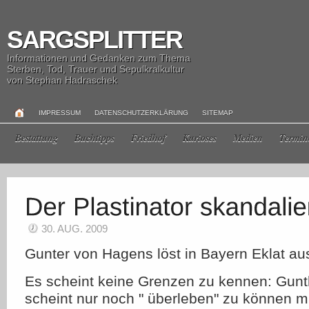
SARGSPLITTER
Informationen und Gedanken zum Thema
Sterben, Tod, Trauer und Sepulkralkultur
von Stephan Hadraschek
IMPRESSUM
DATENSCHUTZERKLÄRUNG
SITEMAP
Bestattung
Buchtipps
Friedhof
Kurioses
Medien
Termin
30. AUG. 2009
Gunter von Hagens löst in Bayern Eklat au
Es scheint keine Grenzen zu kennen: Gun
scheint nur noch " überleben" zu können m