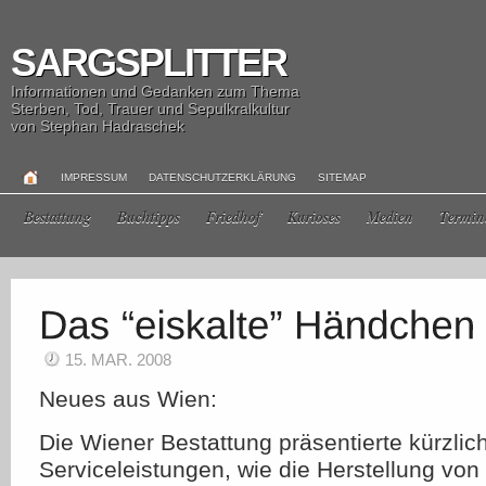
SARGSPLITTER
Informationen und Gedanken zum Thema
Sterben, Tod, Trauer und Sepulkralkultur
von Stephan Hadraschek
IMPRESSUM
DATENSCHUTZERKLÄRUNG
SITEMAP
Bestattung
Buchtipps
Friedhof
Kurioses
Medien
Termin
15. MAR. 2008
Neues aus Wien:
Die Wiener Bestattung präsentierte kürzlic
Serviceleistungen, wie die Herstellung v