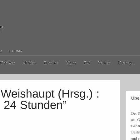
ma
r
NG
SITEMAP
Kurioses
Medien
Termine
Tipps
Tod
Trauer
Vorsorge
Der S
an „G
Gedan
Besta
und z