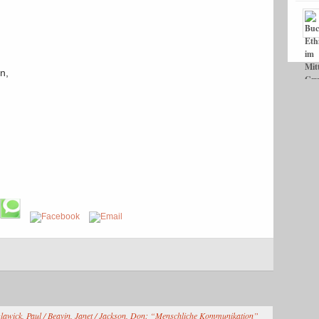
n,
zlawick, Paul / Beavin, Janet / Jackson, Don: “Menschliche Kommunikation”