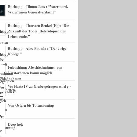
Buchtipp - Tilman Jens : “Vatermord.
Wider einen Generalverdacht”
Buchtipp - Thorsten Benkel (Hg): “Die
Zukunft des Todes. Heterotopien des
Lebensendes”
Buchtipp - Alice Bodnár : “Der ewige
Kollege ”
Fukushima: Abschiednahmen von
Verstorbenen kaum möglich
Wo Hartz IV zu Grabe getragen wird ;-)
Von Ostern bis Totensonntag
Deep hole