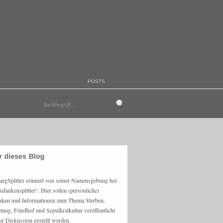
POSTS
argSplitter erinnert von seiner Namensgebung her
edankensplitter“. Hier sollen (persönliche)
ken und Informationen zum Thema Sterben,
ttung, Friedhof und Sepulkralkultur veröffentlicht
ur Diskussion gestellt werden.