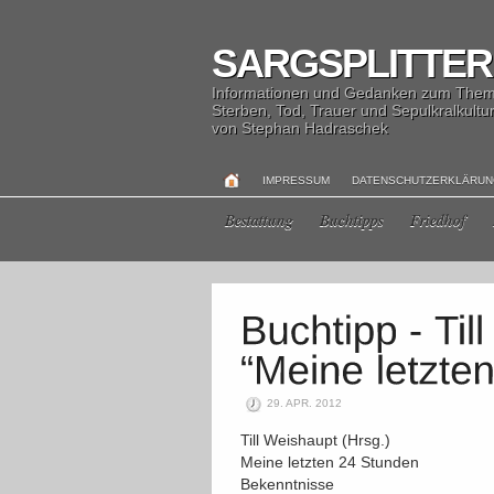
SARGSPLITTER
Informationen und Gedanken zum The
Sterben, Tod, Trauer und Sepulkralkultu
von Stephan Hadraschek
IMPRESSUM
DATENSCHUTZERKLÄRU
Bestattung
Buchtipps
Friedhof
29. APR. 2012
Till Weishaupt (Hrsg.)
Meine letzten 24 Stunden
Bekenntnisse