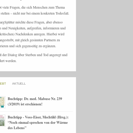
bt viele Fragen, die sich Menschen zum Thema
stellen – nicht nur bei einem konkreten Todesfall.
argSplitter möchte diese Fragen, aber ebenso
n und Neuigkeiten, aufgreifen, informieren und
kritischen) Nachdenken anregen. Hierbei wird
angestrebt, mit gleich gesinnten Partnern zu
rieren und sich gegenseitig zu ergänzen.
ll der Dialog über Sterben und Tod angeregt und
dert werden.
IEBT
AKTUELL
Buchtipp: Dr. med. Mabuse Nr. 239
(3/2019) ist erschienen!
Buchtipp - Voss-Eiser, Mechtild (Hrsg.):
“Noch einmal sprechen von der Wärme
des Lebens”