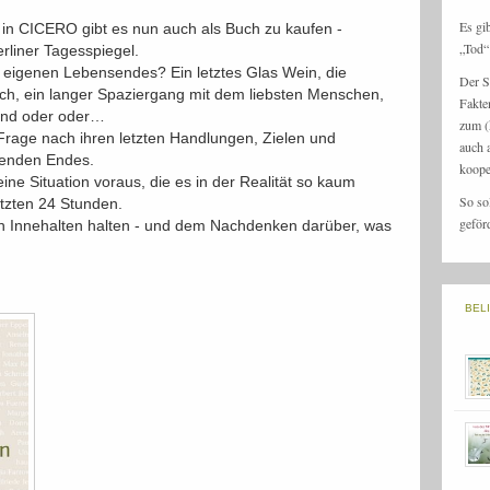
Es gi
 in CICERO gibt es nun auch als Buch zu kaufen -
„Tod“ 
erliner Tagesspiegel.
eigenen Lebensendes? Ein letztes Glas Wein, die
Der S
uch, ein langer Spaziergang mit dem liebsten Menschen,
Fakte
ind oder oder…
zum (
 Frage nach ihren letzten Handlungen, Zielen und
auch 
henden Endes.
koope
ine Situation voraus, die es in der Realität so kaum
So so
tzten 24 Stunden.
geför
 Innehalten halten - und dem Nachdenken darüber, was
BEL