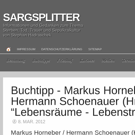
SARGSPLITTER
Informationen und Gedanken zum Thema
Sterben, Tod, Trauer und Sepulkralkultur
von Stephan Hadraschek
IMPRESSUM
DATENSCHUTZERKLÄRUNG
SITEMAP
Bestattung
Buchtipps
Friedhof
Kurioses
Medien
Termin
8. MAR. 2012
Markus Horneber / Hermann Schoenauer (