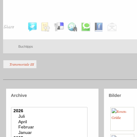
Share
Buchtipps
Transmortale III