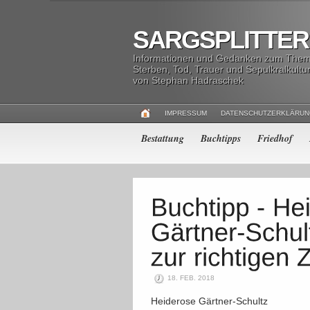
SARGSPLITTER
Informationen und Gedanken zum The
Sterben, Tod, Trauer und Sepulkralkultu
von Stephan Hadraschek
IMPRESSUM
DATENSCHUTZERKLÄRU
Bestattung
Buchtipps
Friedhof
18. FEB. 2018
Heiderose Gärtner-Schultz