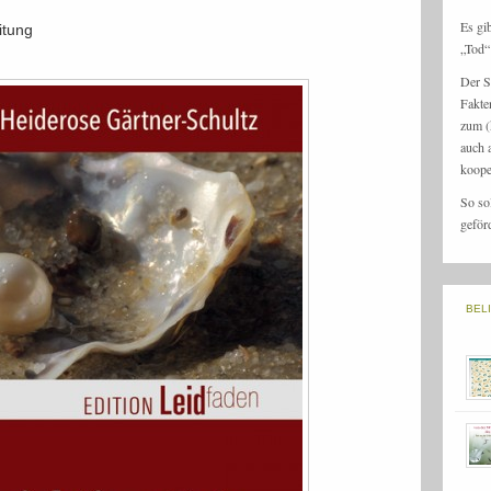
Es gi
itung
„Tod“ 
Der S
Fakte
zum (
auch 
koope
So so
geför
BEL