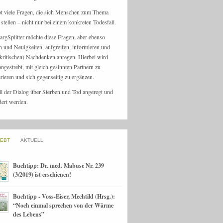
bt viele Fragen, die sich Menschen zum Thema
stellen – nicht nur bei einem konkreten Todesfall.
argSplitter möchte diese Fragen, aber ebenso
n und Neuigkeiten, aufgreifen, informieren und
kritischen) Nachdenken anregen. Hierbei wird
angestrebt, mit gleich gesinnten Partnern zu
rieren und sich gegenseitig zu ergänzen.
ll der Dialog über Sterben und Tod angeregt und
dert werden.
IEBT
AKTUELL
Buchtipp: Dr. med. Mabuse Nr. 239
(3/2019) ist erschienen!
Buchtipp - Voss-Eiser, Mechtild (Hrsg.):
“Noch einmal sprechen von der Wärme
des Lebens”