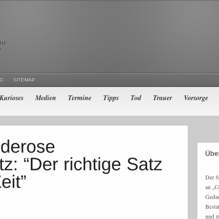
ma
r
NG
SITEMAP
Kurioses
Medien
Termine
Tipps
Tod
Trauer
Vorsorge
Der S
an „G
Gedan
Besta
und z