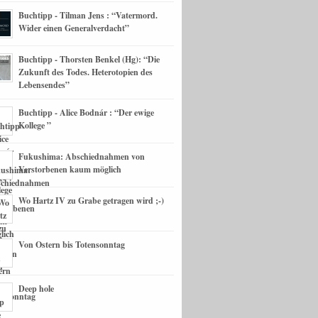
Buchtipp - Tilman Jens : “Vatermord.
Wider einen Generalverdacht”
Buchtipp - Thorsten Benkel (Hg): “Die
Zukunft des Todes. Heterotopien des
Lebensendes”
Buchtipp - Alice Bodnár : “Der ewige
Kollege ”
Fukushima: Abschiednahmen von
Verstorbenen kaum möglich
Wo Hartz IV zu Grabe getragen wird ;-)
Von Ostern bis Totensonntag
Deep hole