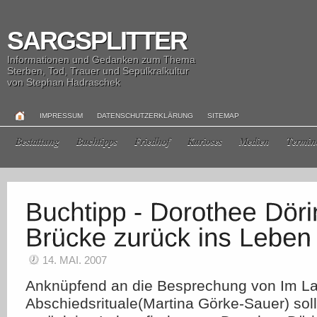
SARGSPLITTER
Informationen und Gedanken zum Thema
Sterben, Tod, Trauer und Sepulkralkultur
von Stephan Hadraschek
IMPRESSUM
DATENSCHUTZERKLÄRUNG
SITEMAP
Bestattung
Buchtipps
Friedhof
Kurioses
Medien
Termin
14. MAI. 2007
Anknüpfend an die Besprechung von Im La
Abschiedsrituale(Martina Görke-Sauer) soll