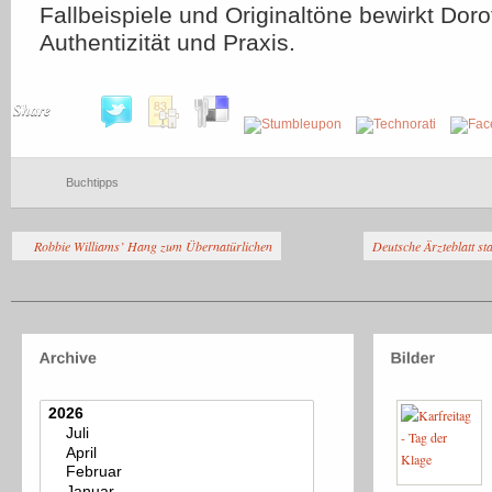
Fallbeispiele und Originaltöne bewirkt Dor
Authentizität und Praxis.
Share
Buchtipps
Robbie Williams’ Hang zum Übernatürlichen
Deutsche Ärzteblatt st