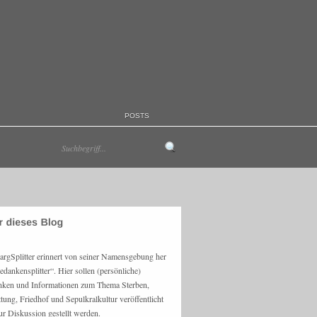
POSTS
argSplitter erinnert von seiner Namensgebung her
edankensplitter“. Hier sollen (persönliche)
ken und Informationen zum Thema Sterben,
ttung, Friedhof und Sepulkralkultur veröffentlicht
ur Diskussion gestellt werden.