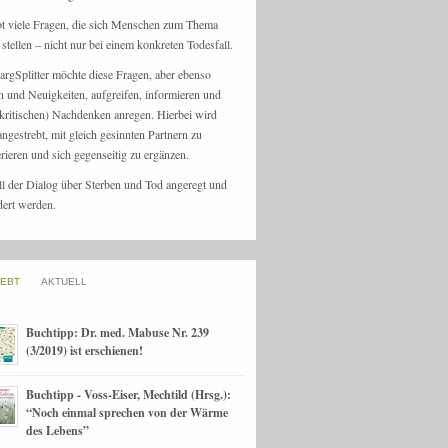
bt viele Fragen, die sich Menschen zum Thema
stellen – nicht nur bei einem konkreten Todesfall.
argSplitter möchte diese Fragen, aber ebenso
n und Neuigkeiten, aufgreifen, informieren und
kritischen) Nachdenken anregen. Hierbei wird
angestrebt, mit gleich gesinnten Partnern zu
rieren und sich gegenseitig zu ergänzen.
ll der Dialog über Sterben und Tod angeregt und
dert werden.
IEBT
AKTUELL
Buchtipp: Dr. med. Mabuse Nr. 239
(3/2019) ist erschienen!
Buchtipp - Voss-Eiser, Mechtild (Hrsg.):
“Noch einmal sprechen von der Wärme
des Lebens”