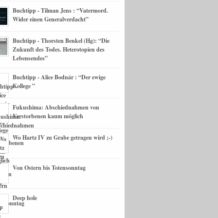
Buchtipp - Tilman Jens : “Vatermord.
Wider einen Generalverdacht”
Buchtipp - Thorsten Benkel (Hg): “Die
Zukunft des Todes. Heterotopien des
Lebensendes”
Buchtipp - Alice Bodnár : “Der ewige
Kollege ”
Fukushima: Abschiednahmen von
Verstorbenen kaum möglich
Wo Hartz IV zu Grabe getragen wird ;-)
Von Ostern bis Totensonntag
Deep hole