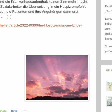
und ein Krankenhausaufenthalt keinen Sinn mehr macht,
Es gi
Sozialarbeiter die Überweisung in ein Hospiz empfehlen.
„Tod“ 
ssen die Patienten und ihre Angehörigen dann erst
am [...]
Der S
Fakte
r-helfen/article232240399/Im-Hospiz-muss-am-Ende-
zum (
auch 
koope
So so
geför
BEL