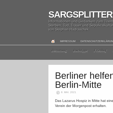
SARGSPLITTER
Informationen und Gedanken zum The
Sterben, Tod, Trauer und Sepulkralkultu
von Stephan Hadraschek
IMPRESSUM
DATENSCHUTZERKLÄRU
Bestattung
Buchtipps
Friedhof
8. MAI. 2021
Das Lazarus Hospiz in Mitte hat ein
Verein der Morgenpost erhalten.