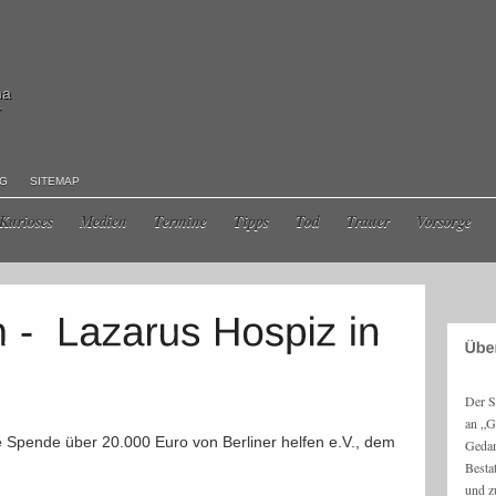
ma
r
NG
SITEMAP
Kurioses
Medien
Termine
Tipps
Tod
Trauer
Vorsorge
Der S
an „G
e Spende über 20.000 Euro von Berliner helfen e.V., dem
Gedan
Besta
und z