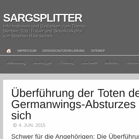
SARGSPLITTER
Informationen und Gedanken zum Thema
Sterben, Tod, Trauer und Sepulkralkultur
von Stephan Hadraschek
IMPRESSUM
DATENSCHUTZERKLÄRUNG
SITEMAP
Bestattung
Buchtipps
Friedhof
Kurioses
Medien
Termin
4. JUN. 2015
Schwer für die Angehörigen: Die Überführu