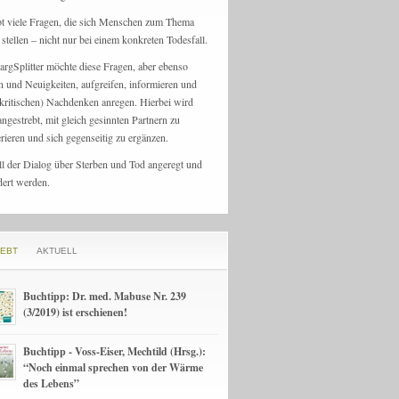
bt viele Fragen, die sich Menschen zum Thema
stellen – nicht nur bei einem konkreten Todesfall.
argSplitter möchte diese Fragen, aber ebenso
n und Neuigkeiten, aufgreifen, informieren und
kritischen) Nachdenken anregen. Hierbei wird
angestrebt, mit gleich gesinnten Partnern zu
rieren und sich gegenseitig zu ergänzen.
ll der Dialog über Sterben und Tod angeregt und
dert werden.
IEBT
AKTUELL
Buchtipp: Dr. med. Mabuse Nr. 239
(3/2019) ist erschienen!
Buchtipp - Voss-Eiser, Mechtild (Hrsg.):
“Noch einmal sprechen von der Wärme
des Lebens”