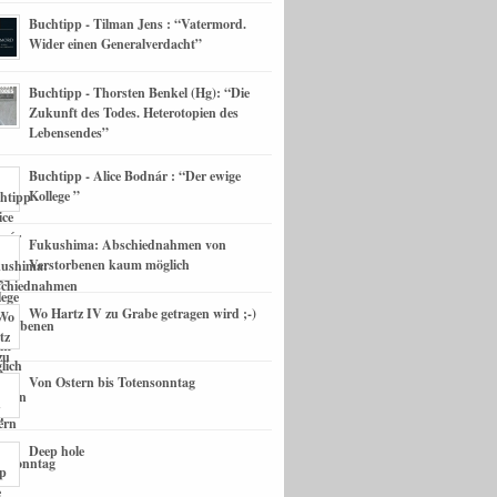
Buchtipp - Tilman Jens : “Vatermord.
Wider einen Generalverdacht”
Buchtipp - Thorsten Benkel (Hg): “Die
Zukunft des Todes. Heterotopien des
Lebensendes”
Buchtipp - Alice Bodnár : “Der ewige
Kollege ”
Fukushima: Abschiednahmen von
Verstorbenen kaum möglich
Wo Hartz IV zu Grabe getragen wird ;-)
Von Ostern bis Totensonntag
Deep hole