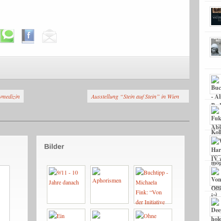
ivmedizin
Ausstellung “Stein auf Stein” in Wien