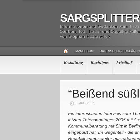
SARGSPLITTER
Informationen und Gedanken zum The
Sterben, Tod, Trauer und Sepulkralkultu
von Stephan Hadraschek
IMPRESSUM
DATENSCHUTZERKLÄRU
Bestattung
Buchtipps
Friedhof
3. JUL. 2006
Ein interessantes Interview zum The
letzten Totensonntages 2005 mit Ass
Kommunalberatung mit Sitz in Berlin)
eingebüßt hat. Im Gegenteil - die 
Republik immer weiter auszudehn