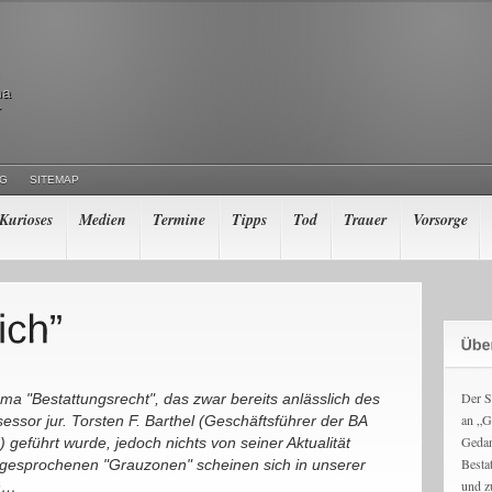
ma
r
NG
SITEMAP
Kurioses
Medien
Termine
Tipps
Tod
Trauer
Vorsorge
Der S
ma "Bestattungsrecht", das zwar bereits anlässlich des
an „G
essor jur. Torsten F. Barthel (Geschäftsführer der BA
Gedan
 geführt wurde, jedoch nichts von seiner Aktualität
Besta
angesprochenen "Grauzonen" scheinen sich in unserer
und z
en…