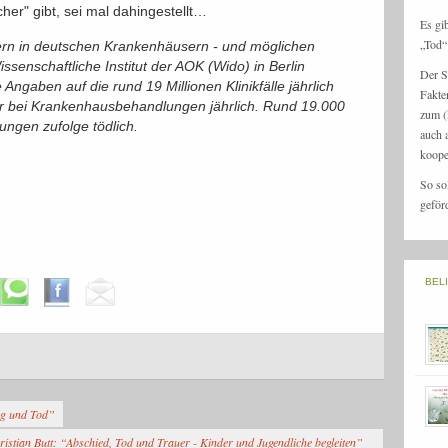
her" gibt, sei mal dahingestellt…
Es gi
„Tod“ 
rn in deutschen Krankenhäusern - und möglichen
enschaftliche Institut der AOK (Wido) in Berlin
Der S
 Angaben auf die rund 19 Millionen Klinikfälle jährlich
Fakte
r bei Krankenhausbehandlungen jährlich. Rund 19.000
zum (
ngen zufolge tödlich.
auch 
koope
So so
geför
BEL
eg und Tod”
ristian Butt: “Abschied, Tod und Trauer - Kinder und Jugendliche begleiten”