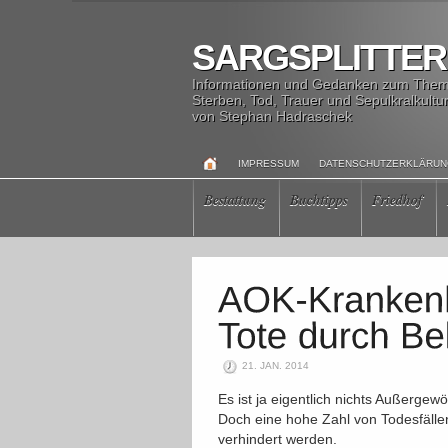
SARGSPLITTER
Informationen und Gedanken zum The
Sterben, Tod, Trauer und Sepulkralkultu
von Stephan Hadraschek
IMPRESSUM
DATENSCHUTZERKLÄRU
Bestattung
Buchtipps
Friedhof
21. JAN. 2014
Es ist ja eigentlich nichts Außerge
Doch eine hohe Zahl von Todesfäll
verhindert werden.