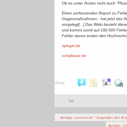
Ob es unter Ärzten nicht auch "Pfusc
Einen umfassenden Report zu Fehle
Gegenmaßnahmen - hat jetzt das Wiss
vorgelegt[...] Das Wido bezieht diese
und kommt somit auf 190.000 Fehle
Fehler davon enden den Hochrechnu
spiegel.de
schattauer.de
Share
Tod
Buchtipp - psychosozial: “Zeitgemäßes über Kri
Buchtipp - Ch