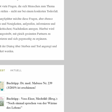
bt viele Fragen, die sich Menschen zum Thema
stellen – nicht nur bei einem konkreten Todesfall.
argSplitter möchte diese Fragen, aber ebenso
n und Neuigkeiten, aufgreifen, informieren und
kritischen) Nachdenken anregen. Hierbei wird
angestrebt, mit gleich gesinnten Partnern zu
rieren und sich gegenseitig zu ergänzen.
ll der Dialog über Sterben und Tod angeregt und
dert werden.
IEBT
AKTUELL
Buchtipp: Dr. med. Mabuse Nr. 239
(3/2019) ist erschienen!
Buchtipp - Voss-Eiser, Mechtild (Hrsg.):
“Noch einmal sprechen von der Wärme
des Lebens”