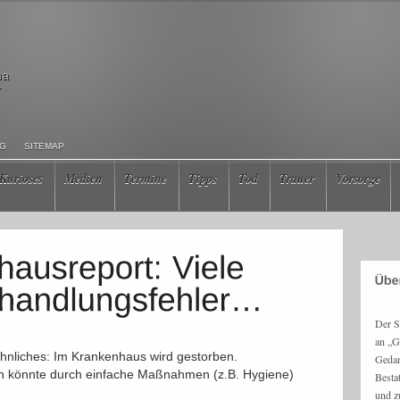
ma
r
NG
SITEMAP
Kurioses
Medien
Termine
Tipps
Tod
Trauer
Vorsorge
Der S
an „G
wöhnliches: Im Krankenhaus wird gestorben.
Gedan
en könnte durch einfache Maßnahmen (z.B. Hygiene)
Besta
und z