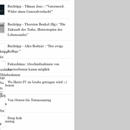
Buchtipp - Tilman Jens : “Vatermord.
Wider einen Generalverdacht”
Buchtipp - Thorsten Benkel (Hg): “Die
Zukunft des Todes. Heterotopien des
Lebensendes”
Buchtipp - Alice Bodnár : “Der ewige
Kollege ”
Fukushima: Abschiednahmen von
Verstorbenen kaum möglich
Wo Hartz IV zu Grabe getragen wird ;-)
Von Ostern bis Totensonntag
Deep hole