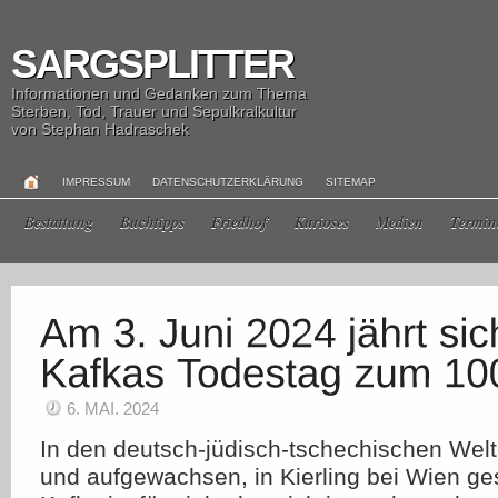
SARGSPLITTER
Informationen und Gedanken zum Thema
Sterben, Tod, Trauer und Sepulkralkultur
von Stephan Hadraschek
IMPRESSUM
DATENSCHUTZERKLÄRUNG
SITEMAP
Bestattung
Buchtipps
Friedhof
Kurioses
Medien
Termin
6. MAI. 2024
In den deutsch-jüdisch-tschechischen Wel
und aufgewachsen, in Kierling bei Wien ge