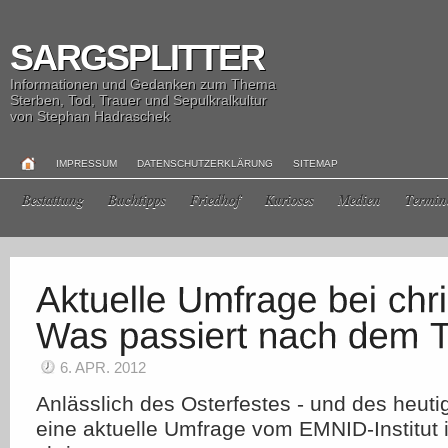
SARGSPLITTER
Informationen und Gedanken zum Thema
Sterben, Tod, Trauer und Sepulkralkultur
von Stephan Hadraschek
IMPRESSUM
DATENSCHUTZERKLÄRUNG
SITEMAP
Bestattung
Buchtipps
Friedhof
Kurioses
Medien
Termin
6. APR. 2012
Anlässlich des Osterfestes - und des heutig
eine aktuelle Umfrage vom EMNID-Institut 