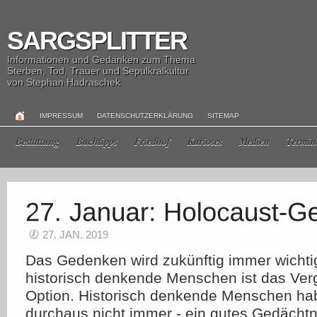
SARGSPLITTER
Informationen und Gedanken zum Thema
Sterben, Tod, Trauer und Sepulkralkultur
von Stephan Hadraschek
IMPRESSUM
DATENSCHUTZERKLÄRUNG
SITEMAP
Bestattung
Buchtipps
Friedhof
Kurioses
Medien
Termin
27. JAN. 2019
Das Gedenken wird zukünftig immer wichtig
historisch denkende Menschen ist das Ver
Option. Historisch denkende Menschen hab
durchaus nicht immer - ein gutes Gedächtni