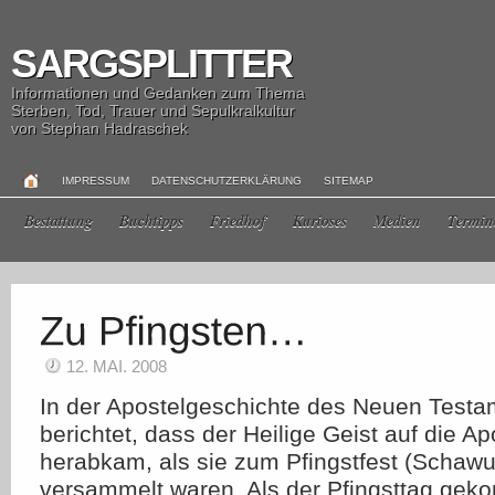
SARGSPLITTER
Informationen und Gedanken zum Thema
Sterben, Tod, Trauer und Sepulkralkultur
von Stephan Hadraschek
IMPRESSUM
DATENSCHUTZERKLÄRUNG
SITEMAP
Bestattung
Buchtipps
Friedhof
Kurioses
Medien
Termin
12. MAI. 2008
In der Apostelgeschichte des Neuen Testa
berichtet, dass der Heilige Geist auf die A
herabkam, als sie zum Pfingstfest (Schawu
versammelt waren. Als der Pfingsttag gek