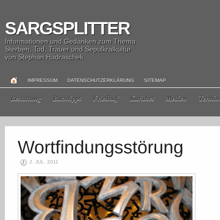
SARGSPLITTER
Informationen und Gedanken zum Thema
Sterben, Tod, Trauer und Sepulkralkultur
von Stephan Hadraschek
IMPRESSUM
DATENSCHUTZERKLÄRUNG
SITEMAP
Bestattung
Buchtipps
Friedhof
Kurioses
Medien
Termin
2. JUL. 2011