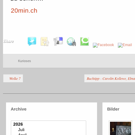
20min.ch
Share
Kurioses
Wolke 7
Buchtipp - Carolin Kollewe, Elma