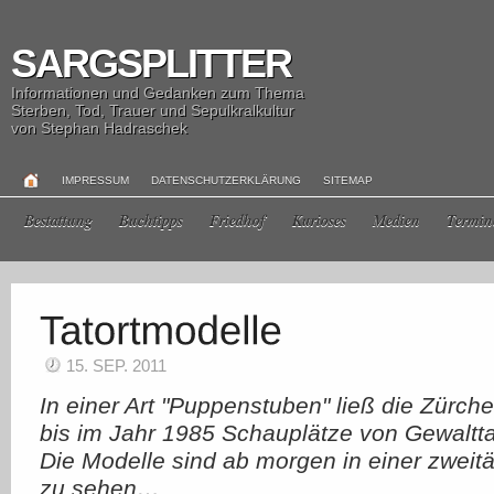
SARGSPLITTER
Informationen und Gedanken zum Thema
Sterben, Tod, Trauer und Sepulkralkultur
von Stephan Hadraschek
IMPRESSUM
DATENSCHUTZERKLÄRUNG
SITEMAP
Bestattung
Buchtipps
Friedhof
Kurioses
Medien
Termin
15. SEP. 2011
In einer Art "Puppenstuben" ließ die Zürch
bis im Jahr 1985 Schauplätze von Gewaltt
Die Modelle sind ab morgen in einer zweit
zu sehen…