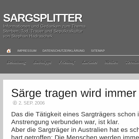
SARGSPLITTER
Informationen und Gedanken zum Thema
Sterben, Tod, Trauer und Sepulkralkultur
von Stephan Hadraschek
IMPRESSUM
DATENSCHUTZERKLÄRUNG
SITEMAP
Bestattung
Buchtipps
Friedhof
Kurioses
Medien
Termin
2. SEP. 2006
Das die Tätigkeit eines Sargträgers schon
Anstrengung verbunden war, ist klar.
Aber die Sargträger in Australien hat es s
hart getroffen: Die Menschen werden immer 