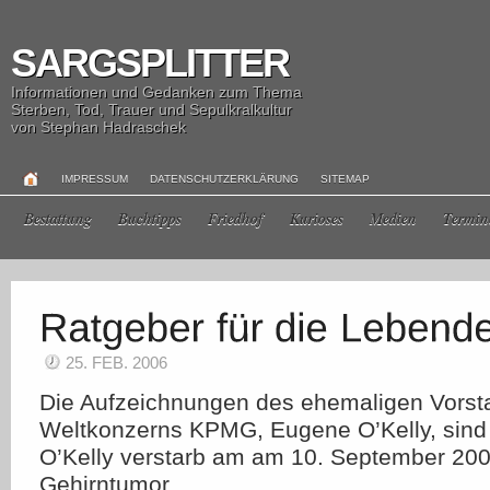
SARGSPLITTER
Informationen und Gedanken zum Thema
Sterben, Tod, Trauer und Sepulkralkultur
von Stephan Hadraschek
IMPRESSUM
DATENSCHUTZERKLÄRUNG
SITEMAP
Bestattung
Buchtipps
Friedhof
Kurioses
Medien
Termin
25. FEB. 2006
Die Aufzeichnungen des ehemaligen Vorst
Weltkonzerns KPMG, Eugene O’Kelly, sind
O’Kelly verstarb am am 10. September 20
Gehirntumor.