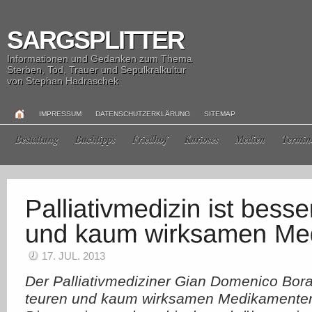
SARGSPLITTER
Informationen und Gedanken zum Thema
Sterben, Tod, Trauer und Sepulkralkultur
von Stephan Hadraschek
IMPRESSUM
DATENSCHUTZERKLÄRUNG
SITEMAP
Bestattung
Buchtipps
Friedhof
Kurioses
Medien
Termin
17. JUL. 2013
Der Palliativmediziner Gian Domenico Boras
teuren und kaum wirksamen Medikamente