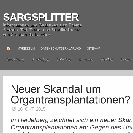
SARGSPLITTER
Informationen und Gedanken zum Thema
Sterben, Tod, Trauer und Sepulkralkultur
von Stephan Hadraschek
IMPRESSUM
DATENSCHUTZERKLÄRUNG
SITEMAP
Bestattung
Buchtipps
Friedhof
Kurioses
Medien
Termin
16. OKT. 2015
In Heidelberg zeichnet sich ein neuer Ska
Organtransplantationen ab: Gegen das Univ