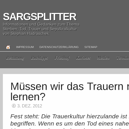
SARGSPLITTER
Informationen und Gedanken zum Thema
Sterben, Tod, Trauer und Sepulkralkultur
von Stephan Hadraschek
IMPRESSUM
DATENSCHUTZERKLÄRUNG
SITEMAP
Bestattung
Buchtipps
Friedhof
Kurioses
Medien
Termin
3. DEZ. 2012
Fest steht: Die Trauerkultur hierzulande is
begriffen. Wenn es um den Tod eines nah