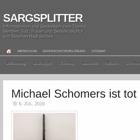
SARGSPLITTER
Informationen und Gedanken zum Thema
Sterben, Tod, Trauer und Sepulkralkultur
von Stephan Hadraschek
IMPRESSUM
DATENSCHUTZERKLÄRUNG
SITEMAP
Bestattung
Buchtipps
Friedhof
Kurioses
Medien
Termin
6. JUL. 2016