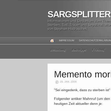
SARGSPLITTER
Informationen und Gedanken zum The
Sterben, Tod, Trauer und Sepulkralkultu
von Stephan Hadraschek
IMPRESSUM
DATENSCHUTZERKLÄRU
Bestattung
Buchtipps
Friedhof
26. JAN. 2008
"Sei eingedenk, dass zu sterben ist
Folgender antiker Mahnruf (um den T
heutigen Zeit aktueller denn je: