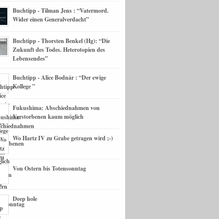
Buchtipp - Tilman Jens : “Vatermord.
Wider einen Generalverdacht”
Buchtipp - Thorsten Benkel (Hg): “Die
Zukunft des Todes. Heterotopien des
Lebensendes”
Buchtipp - Alice Bodnár : “Der ewige
Kollege ”
Fukushima: Abschiednahmen von
Verstorbenen kaum möglich
Wo Hartz IV zu Grabe getragen wird ;-)
Von Ostern bis Totensonntag
Deep hole