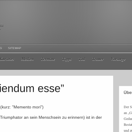
ma
r
NG
SITEMAP
Kurioses
Medien
Termine
Tipps
Tod
Trauer
Vorsorge
Der S
" (kurz: "Memento mori")
an „G
riumphator an sein Menschsein zu erinnern) ist in der
Gedan
Besta
und z