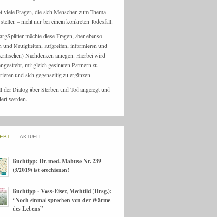
bt viele Fragen, die sich Menschen zum Thema
stellen – nicht nur bei einem konkreten Todesfall.
argSplitter möchte diese Fragen, aber ebenso
n und Neuigkeiten, aufgreifen, informieren und
kritischen) Nachdenken anregen. Hierbei wird
angestrebt, mit gleich gesinnten Partnern zu
rieren und sich gegenseitig zu ergänzen.
ll der Dialog über Sterben und Tod angeregt und
dert werden.
IEBT
AKTUELL
Buchtipp: Dr. med. Mabuse Nr. 239
(3/2019) ist erschienen!
Buchtipp - Voss-Eiser, Mechtild (Hrsg.):
“Noch einmal sprechen von der Wärme
des Lebens”