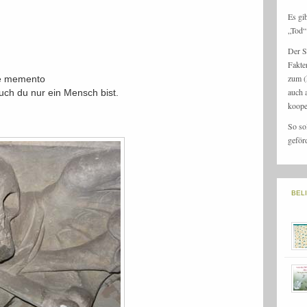
Es gi
„Tod“ 
Der S
Fakte
zum (
se memento
auch 
ch du nur ein Mensch bist.
koope
So so
geför
BEL