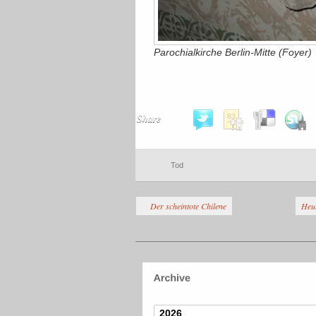
Parochialkirche Berlin-Mitte (Foyer)
Share
Tod
Der scheintote Chilene
Heut