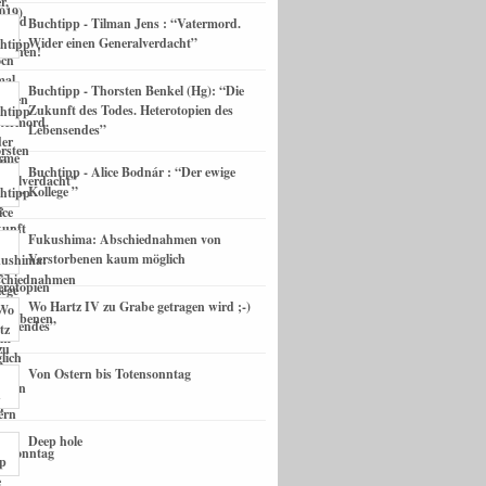
Buchtipp - Tilman Jens : “Vatermord.
Wider einen Generalverdacht”
Buchtipp - Thorsten Benkel (Hg): “Die
Zukunft des Todes. Heterotopien des
Lebensendes”
Buchtipp - Alice Bodnár : “Der ewige
Kollege ”
Fukushima: Abschiednahmen von
Verstorbenen kaum möglich
Wo Hartz IV zu Grabe getragen wird ;-)
Von Ostern bis Totensonntag
Deep hole