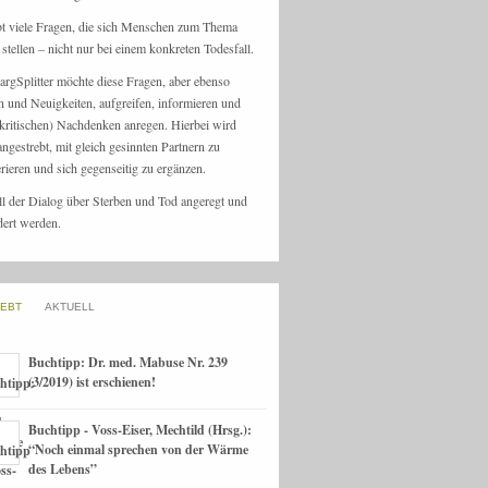
bt viele Fragen, die sich Menschen zum Thema
stellen – nicht nur bei einem konkreten Todesfall.
argSplitter möchte diese Fragen, aber ebenso
n und Neuigkeiten, aufgreifen, informieren und
kritischen) Nachdenken anregen. Hierbei wird
angestrebt, mit gleich gesinnten Partnern zu
rieren und sich gegenseitig zu ergänzen.
ll der Dialog über Sterben und Tod angeregt und
dert werden.
IEBT
AKTUELL
Buchtipp: Dr. med. Mabuse Nr. 239
(3/2019) ist erschienen!
Buchtipp - Voss-Eiser, Mechtild (Hrsg.):
“Noch einmal sprechen von der Wärme
des Lebens”