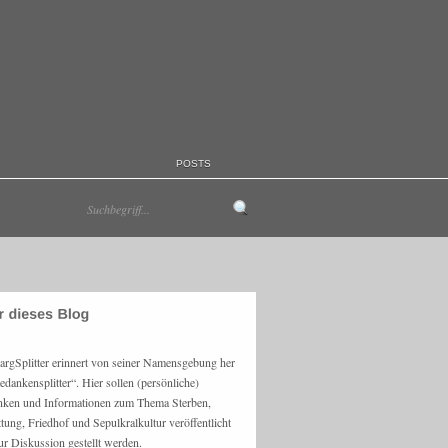
POSTS
argSplitter erinnert von seiner Namensgebung her
edankensplitter“. Hier sollen (persönliche)
ken und Informationen zum Thema Sterben,
ttung, Friedhof und Sepulkralkultur veröffentlicht
ur Diskussion gestellt werden.