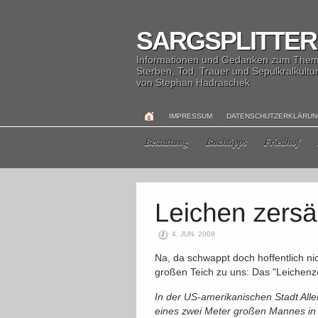
SARGSPLITTER
Informationen und Gedanken zum The
Sterben, Tod, Trauer und Sepulkralkultu
von Stephan Hadraschek
IMPRESSUM
DATENSCHUTZERKLÄRU
Bestattung
Buchtipps
Friedhof
4. JUN. 2009
Na, da schwappt doch hoffentlich n
großen Teich zu uns: Das "Leichenz
In der US-amerikanischen Stadt All
eines zwei Meter großen Mannes in