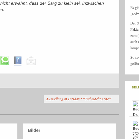
nicht erwähnt, dass der Sarg zu klein sei. Inzwischen
Es gi
n.
„Tod“ 
Der S
Fakte
zum (
auch 
koope
So so
geför
BEL
Ausstellung in Potsdam: “Tod macht Arbeit”