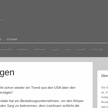
ma
r
NG
SITEMAP
Kurioses
Medien
Termine
Tipps
Tod
Trauer
Vorsorge
Der S
icht schon wieder ein Trend aus den USA über den
an „G
ersägen".
Gedan
endale hat ein Bestattungsunternehmen, um den Körper
Besta
 den Sarg zu bekommen, dem Leichnam schlicht die
und z