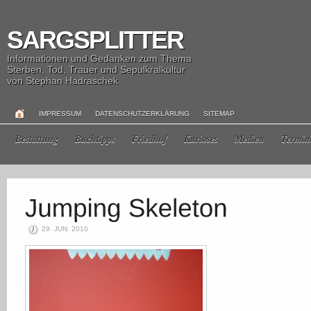
SARGSPLITTER
Informationen und Gedanken zum Thema
Sterben, Tod, Trauer und Sepulkralkultur
von Stephan Hadraschek
IMPRESSUM
DATENSCHUTZERKLÄRUNG
SITEMAP
Bestattung
Buchtipps
Friedhof
Kurioses
Medien
Termin
29. JUN. 2010