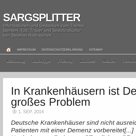
SARGSPLITTER
Informationen und Gedanken zum Thema
Sterben, Tod, Trauer und Sepulkralkultur
von Stephan Hadraschek
IMPRESSUM
DATENSCHUTZERKLÄRUNG
SITEMAP
Bestattung
Buchtipps
Friedhof
Kurioses
Medien
Termin
1. SEP. 2014
Deutsche Krankenhäuser sind nicht ausrei
Patienten mit einer Demenz vorbereitet[...]