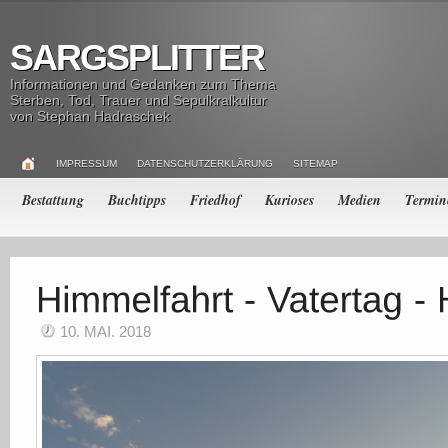
SARGSPLITTER
Informationen und Gedanken zum Thema
Sterben, Tod, Trauer und Sepulkralkultur
von Stephan Hadraschek
IMPRESSUM
DATENSCHUTZERKLÄRUNG
SITEMAP
Bestattung
Buchtipps
Friedhof
Kurioses
Medien
Termin
10. MAI. 2018