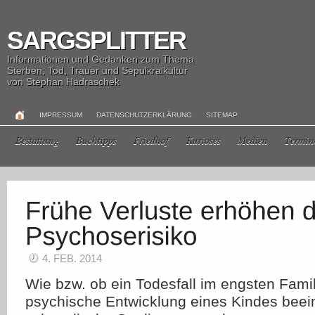
SARGSPLITTER
Informationen und Gedanken zum Thema
Sterben, Tod, Trauer und Sepulkralkultur
von Stephan Hadraschek
IMPRESSUM
DATENSCHUTZERKLÄRUNG
SITEMAP
Bestattung
Buchtipps
Friedhof
Kurioses
Medien
Termin
4. FEB. 2014
Wie bzw. ob ein Todesfall im engsten Famil
psychische Entwicklung eines Kindes beeinf