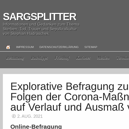
SARGSPLITTER
Informationen und Gedanken zum Thema
Sterben, Tod, Trauer und Sepulkralkultur
von Stephan Hadraschek
IMPRESSUM
DATENSCHUTZERKLÄRUNG
SITEMAP
Bestattung
Buchtipps
Friedhof
Kurioses
Medien
Termin
2. AUG. 2021
Online-Befragung