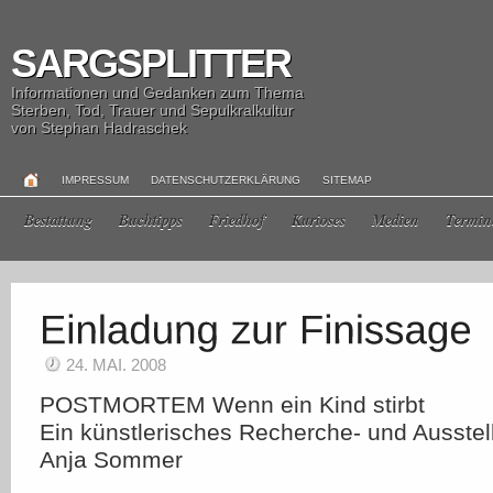
SARGSPLITTER
Informationen und Gedanken zum Thema
Sterben, Tod, Trauer und Sepulkralkultur
von Stephan Hadraschek
IMPRESSUM
DATENSCHUTZERKLÄRUNG
SITEMAP
Bestattung
Buchtipps
Friedhof
Kurioses
Medien
Termin
24. MAI. 2008
POSTMORTEM Wenn ein Kind stirbt
Ein künstlerisches Recherche- und Ausstel
Anja Sommer