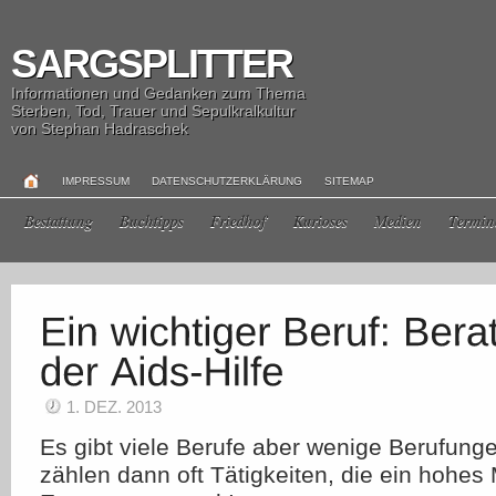
SARGSPLITTER
Informationen und Gedanken zum Thema
Sterben, Tod, Trauer und Sepulkralkultur
von Stephan Hadraschek
IMPRESSUM
DATENSCHUTZERKLÄRUNG
SITEMAP
Bestattung
Buchtipps
Friedhof
Kurioses
Medien
Termin
1. DEZ. 2013
Es gibt viele Berufe aber wenige Berufung
zählen dann oft Tätigkeiten, die ein hohes