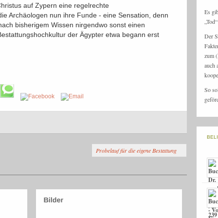
hristus auf Zypern eine regelrechte
Es gi
n die Archäologen nun ihre Funde - eine Sensation, denn
„Tod“ 
 nach bisherigem Wissen nirgendwo sonst einen
Bestattungshochkultur der Ägypter etwa begann erst
Der S
Fakte
zum (
auch 
koope
So so
geför
BEL
Probelauf für die eigene Bestattung