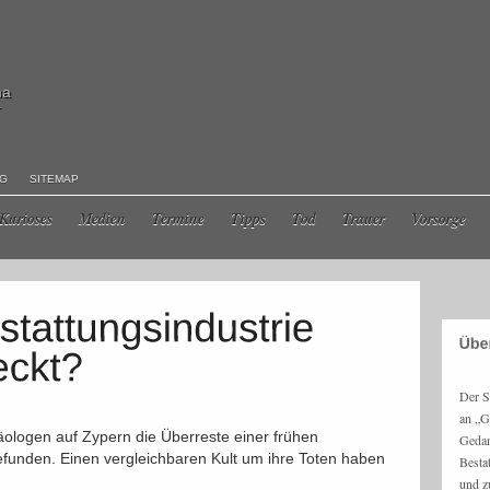
ma
r
NG
SITEMAP
Kurioses
Medien
Termine
Tipps
Tod
Trauer
Vorsorge
Der S
an „G
äologen auf Zypern die Überreste einer frühen
Gedan
efunden. Einen vergleichbaren Kult um ihre Toten haben
Besta
und z