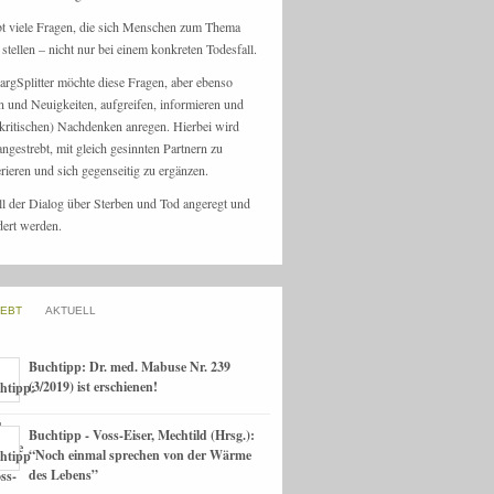
bt viele Fragen, die sich Menschen zum Thema
stellen – nicht nur bei einem konkreten Todesfall.
argSplitter möchte diese Fragen, aber ebenso
n und Neuigkeiten, aufgreifen, informieren und
kritischen) Nachdenken anregen. Hierbei wird
angestrebt, mit gleich gesinnten Partnern zu
rieren und sich gegenseitig zu ergänzen.
ll der Dialog über Sterben und Tod angeregt und
dert werden.
IEBT
AKTUELL
Buchtipp: Dr. med. Mabuse Nr. 239
(3/2019) ist erschienen!
Buchtipp - Voss-Eiser, Mechtild (Hrsg.):
“Noch einmal sprechen von der Wärme
des Lebens”