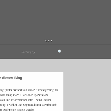
POSTS
argSplitter erinnert von seiner Namensgebung her
edankensplitter“. Hier sollen (persönliche)
ken und Informationen zum Thema Sterben,
ttung, Friedhof und Sepulkralkultur veröffentlicht
ur Diskussion gestellt werden.