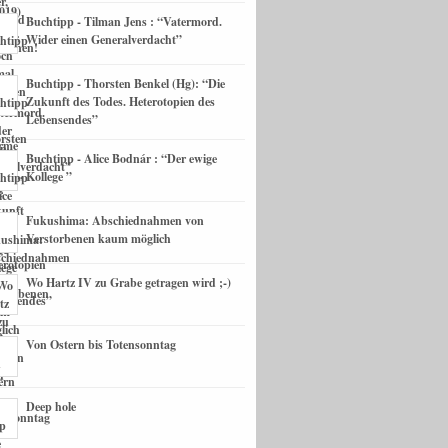
Buchtipp - Tilman Jens : “Vatermord.
Wider einen Generalverdacht”
Buchtipp - Thorsten Benkel (Hg): “Die
Zukunft des Todes. Heterotopien des
Lebensendes”
Buchtipp - Alice Bodnár : “Der ewige
Kollege ”
Fukushima: Abschiednahmen von
Verstorbenen kaum möglich
Wo Hartz IV zu Grabe getragen wird ;-)
Von Ostern bis Totensonntag
Deep hole