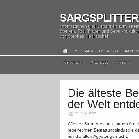
SARGSPLITTER
Informationen und Gedanken zum The
Sterben, Tod, Trauer und Sepulkralkultu
von Stephan Hadraschek
IMPRESSUM
DATENSCHUTZERKLÄRU
Bestattung
Buchtipps
Friedhof
23. JAN. 2007
Wie der Stern berichtet, haben Arch
regelrechten Bestattungsindustrie g
nur die alten Ägypter gemacht.