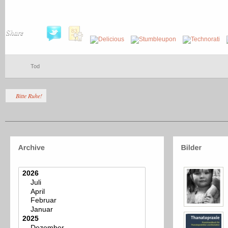
Share
Tod
Bitte Ruhe!