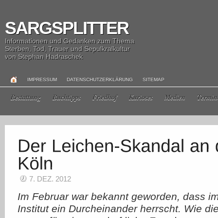
SARGSPLITTER
Informationen und Gedanken zum Thema
Sterben, Tod, Trauer und Sepulkralkultur
von Stephan Hadraschek
IMPRESSUM
DATENSCHUTZERKLÄRUNG
SITEMAP
Bestattung
Buchtipps
Friedhof
Kurioses
Medien
Termin
7. DEZ. 2012
Im Februar war bekannt geworden, dass i
Institut ein Durcheinander herrscht. Wie die