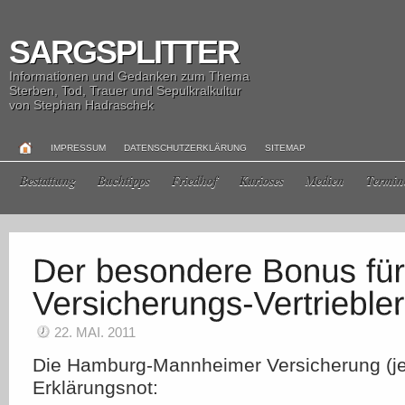
SARGSPLITTER
Informationen und Gedanken zum Thema
Sterben, Tod, Trauer und Sepulkralkultur
von Stephan Hadraschek
IMPRESSUM
DATENSCHUTZERKLÄRUNG
SITEMAP
Bestattung
Buchtipps
Friedhof
Kurioses
Medien
Termin
22. MAI. 2011
Die Hamburg-Mannheimer Versicherung (jet
Erklärungsnot: