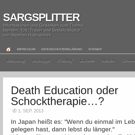
SARGSPLITTER
Informationen und Gedanken zum Thema
Sterben, Tod, Trauer und Sepulkralkultur
von Stephan Hadraschek
IMPRESSUM
DATENSCHUTZERKLÄRUNG
SITEMAP
Bestattung
Buchtipps
Friedhof
Kurioses
Medien
Termin
1. SEP. 2013
In Japan heißt es: "Wenn du einmal im Le
gelegen hast, dann lebst du länger."