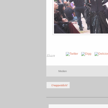
Share
Medien
Unappetitlich!