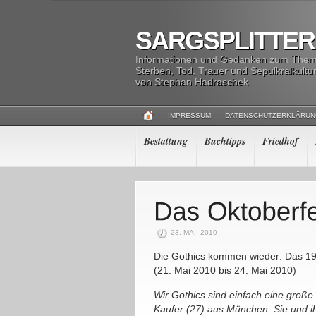
SARGSPLITTER
Informationen und Gedanken zum The
Sterben, Tod, Trauer und Sepulkralkultu
von Stephan Hadraschek
IMPRESSUM
DATENSCHUTZERKLÄRU
Bestattung
Buchtipps
Friedhof
23. MAI. 2010
Die Gothics kommen wieder: Das 19
(21. Mai 2010 bis 24. Mai 2010)
Wir Gothics sind einfach eine große 
Kaufer (27) aus München. Sie und ih