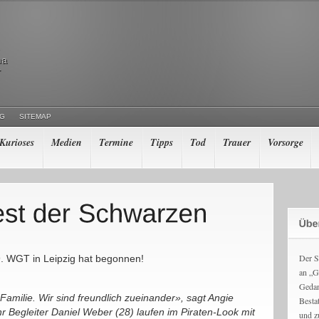
ma
r
NG
SITEMAP
Kurioses
Medien
Termine
Tipps
Tod
Trauer
Vorsorge
Der S
. WGT in Leipzig hat begonnen!
an „G
Gedan
Familie. Wir sind freundlich zueinander», sagt Angie
Besta
r Begleiter Daniel Weber (28) laufen im Piraten-Look mit
und z