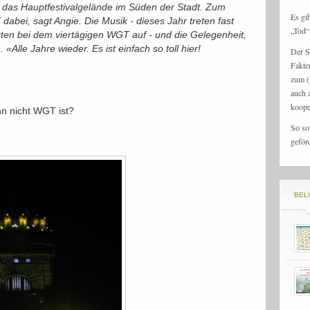
r das Hauptfestivalgelände im Süden der Stadt. Zum
Es gi
abei, sagt Angie. Die Musik - dieses Jahr treten fast
„Tod“ 
rten bei dem viertägigen WGT auf - und die Gelegenheit,
Alle Jahre wieder. Es ist einfach so toll hier!
Der S
Fakte
zum (
auch 
koope
n nicht WGT ist?
So so
geför
BEL