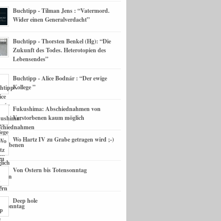
Buchtipp - Tilman Jens : “Vatermord.
Wider einen Generalverdacht”
Buchtipp - Thorsten Benkel (Hg): “Die
Zukunft des Todes. Heterotopien des
Lebensendes”
Buchtipp - Alice Bodnár : “Der ewige
Kollege ”
Fukushima: Abschiednahmen von
Verstorbenen kaum möglich
Wo Hartz IV zu Grabe getragen wird ;-)
Von Ostern bis Totensonntag
Deep hole