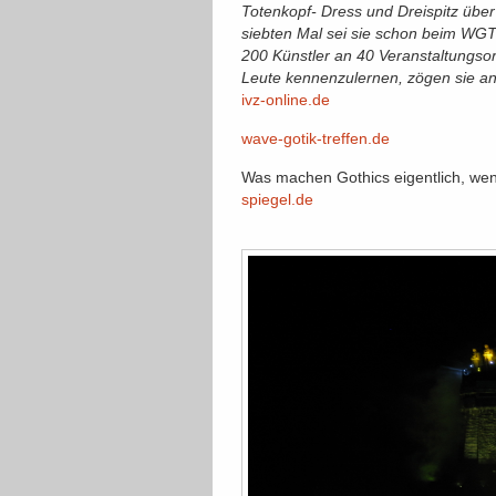
Totenkopf- Dress und Dreispitz übe
siebten Mal sei sie schon beim WGT d
200 Künstler an 40 Veranstaltungso
Leute kennenzulernen, zögen sie an. «
ivz-online.de
wave-gotik-treffen.de
Was machen Gothics eigentlich, wen
spiegel.de