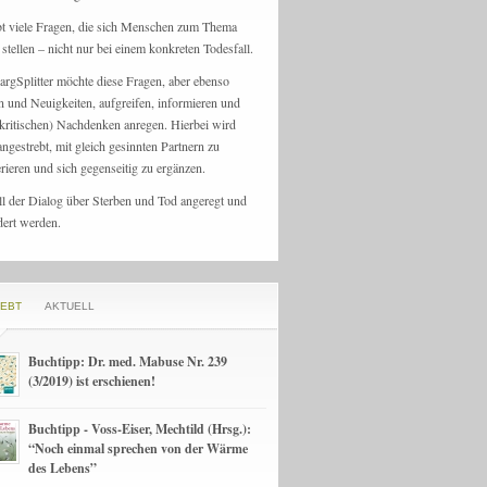
bt viele Fragen, die sich Menschen zum Thema
stellen – nicht nur bei einem konkreten Todesfall.
argSplitter möchte diese Fragen, aber ebenso
n und Neuigkeiten, aufgreifen, informieren und
kritischen) Nachdenken anregen. Hierbei wird
angestrebt, mit gleich gesinnten Partnern zu
rieren und sich gegenseitig zu ergänzen.
ll der Dialog über Sterben und Tod angeregt und
dert werden.
IEBT
AKTUELL
Buchtipp: Dr. med. Mabuse Nr. 239
(3/2019) ist erschienen!
Buchtipp - Voss-Eiser, Mechtild (Hrsg.):
“Noch einmal sprechen von der Wärme
des Lebens”