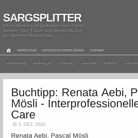
SARGSPLITTER
Informationen und Gedanken zum Thema
Sterben, Tod, Trauer und Sepulkralkultur
von Stephan Hadraschek
IMPRESSUM
DATENSCHUTZERKLÄRUNG
SITEMAP
Bestattung
Buchtipps
Friedhof
Kurioses
Medien
Termin
5. DEZ. 2020
Renata Aebi, Pascal Mösli