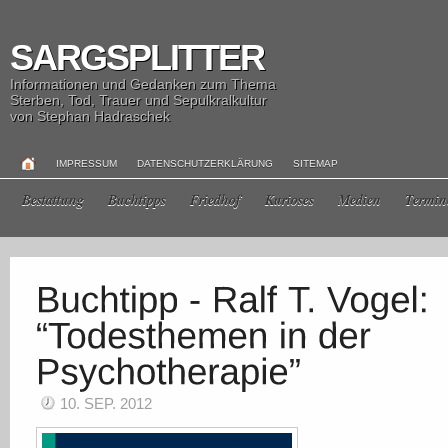
SARGSPLITTER
Informationen und Gedanken zum Thema
Sterben, Tod, Trauer und Sepulkralkultur
von Stephan Hadraschek
IMPRESSUM
DATENSCHUTZERKLÄRUNG
SITEMAP
Bestattung
Buchtipps
Friedhof
Kurioses
Medien
Termin
10. SEP. 2012