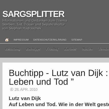
SARGSPLITTER
Informationen und Gedanken zum Thema
Sterben, Tod, Trauer und Sepulkralkultur
von Stephan Hadraschek
IMPRESSUM
DATENSCHUTZERKLÄRUNG
SITEMAP
Bestattung
Buchtipps
Friedhof
Kurioses
Medien
Termin
28. APR. 2010
Lutz van Dijk
Auf Leben und Tod. Wie in der Welt gest