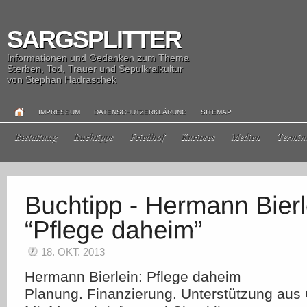
SARGSPLITTER
Informationen und Gedanken zum Thema
Sterben, Tod, Trauer und Sepulkralkultur
von Stephan Hadraschek
IMPRESSUM
DATENSCHUTZERKLÄRUNG
SITEMAP
Bestattung
Buchtipps
Friedhof
Kurioses
Medien
Termin
18. OKT. 2013
Hermann Bierlein: Pflege daheim
Planung. Finanzierung. Unterstützung aus