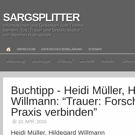
SARGSPLITTER
Informationen und Gedanken zum Thema
Sterben, Tod, Trauer und Sepulkralkultur
von Stephan Hadraschek
IMPRESSUM
DATENSCHUTZERKLÄRUNG
SITEMAP
Bestattung
Buchtipps
Friedhof
Kurioses
Medien
Termin
10. APR. 2016
Heidi Müller, Hildegard Willmann