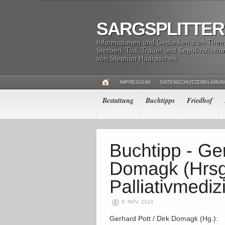
SARGSPLITTER
Informationen und Gedanken zum The
Sterben, Tod, Trauer und Sepulkralkultu
von Stephan Hadraschek
IMPRESSUM
DATENSCHUTZERKLÄRU
Bestattung
Buchtipps
Friedhof
8. NOV. 2013
Gerhard Pott / Dirk Domagk (Hg.):