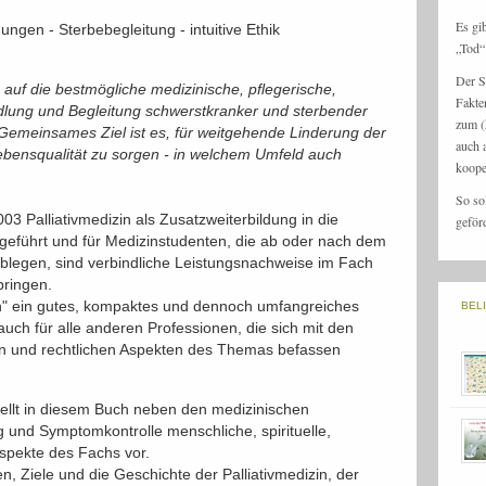
Es gi
ngen - Sterbebegleitung - intuitive Ethik
„Tod“ 
Der S
h auf die bestmögliche medizinische, pflegerische,
Fakte
ndlung und Begleitung schwerstkranker und sterbender
zum (
emeinsames Ziel ist es, für weitgehende Linderung der
auch 
ensqualität zu sorgen - in welchem Umfeld auch
koope
So so
3 Palliativmedizin als Zusatzweiterbildung in die
geför
geführt und für Medizinstudenten, die ab oder nach dem
blegen, sind verbindliche Leistungsnachweise im Fach
bringen.
izin" ein gutes, kompaktes und dennoch umfangreiches
BEL
auch für alle anderen Professionen, die sich mit den
en und rechtlichen Aspekten des Themas befassen
stellt in diesem Buch neben den medizinischen
 und Symptomkontrolle menschliche, spirituelle,
 Aspekte des Fachs vor.
n, Ziele und die Geschichte der Palliativmedizin, der