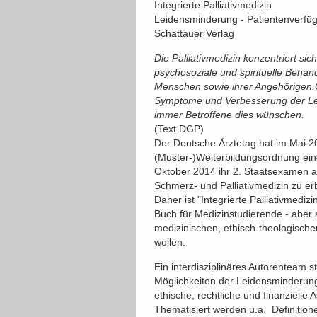
Integrierte Palliativmedizin
Leidensminderung - Patientenverfügu
Schattauer Verlag
Die Palliativmedizin konzentriert sic
psychosoziale und spirituelle Beha
Menschen sowie ihrer Angehörigen.G
Symptome und Verbesserung der Leb
immer Betroffene dies wünschen.
(Text DGP)
Der Deutsche Ärztetag hat im Mai 200
(Muster-)Weiterbildungsordnung ein
Oktober 2014 ihr 2. Staatsexamen a
Schmerz- und Palliativmedizin zu er
Daher ist "Integrierte Palliativmed
Buch für Medizinstudierende - aber 
medizinischen, ethisch-theologisch
wollen.
Ein interdisziplinäres Autorenteam 
Möglichkeiten der Leidensminderung
ethische, rechtliche und finanzielle
Thematisiert werden u.a. Definitione