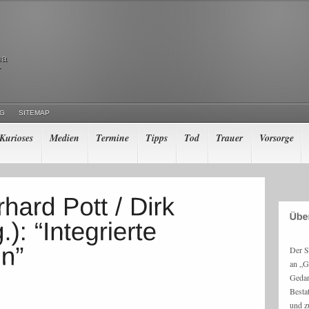
ma
r
NG
SITEMAP
Kurioses
Medien
Termine
Tipps
Tod
Trauer
Vorsorge
Der S
an „G
Gedan
Besta
und z