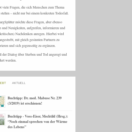
bt viele Fragen, die sich Menschen zum Thema
stellen – nicht nur bei einem konkreten Todesfall.
argSplitter möchte diese Fragen, aber ebenso
n und Neuigkeiten, aufgreifen, informieren und
kritischen) Nachdenken anregen. Hierbei wird
angestrebt, mit gleich gesinnten Partnern zu
rieren und sich gegenseitig zu ergänzen.
ll der Dialog über Sterben und Tod angeregt und
dert werden.
IEBT
AKTUELL
Buchtipp: Dr. med. Mabuse Nr. 239
(3/2019) ist erschienen!
Buchtipp - Voss-Eiser, Mechtild (Hrsg.):
“Noch einmal sprechen von der Wärme
des Lebens”