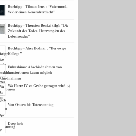
Buchtipp - Tilman Jens : “Vatermord.
Wider einen Generalverdacht”
Buchtipp - Thorsten Benkel (Hg): “Die
Zukunft des Todes. Heterotopien des
Lebensendes”
Buchtipp - Alice Bodnár : “Der ewige
Kollege ”
Fukushima: Abschiednahmen von
Verstorbenen kaum möglich
Wo Hartz IV zu Grabe getragen wird ;-)
Von Ostern bis Totensonntag
Deep hole