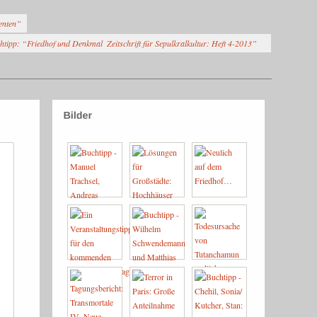
ienten”
htipp: “Friedhof und Denkmal  Zeitschrift für Sepulkralkultur: Heft 4-2013”